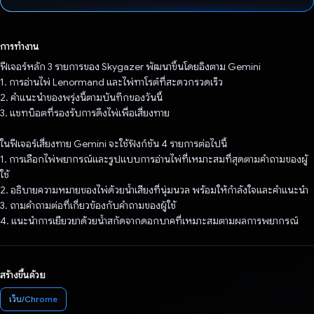
โหวตแล้ว
การทำงาน
ฟีเจอร์หลัก 3 รายการของ Skygazer พัฒนาขึ้นโดยอิงตาม Gemini
1. การอ่านไพ่ Lenormand และไพ่ทาโรต์ที่สะดวกรวดเร็ว
2. คำแนะนำของพรุ่งนี้ตามบันทึกของวันนี้
3. แชทบ็อตที่รองรับการดึงไพ่เพื่อเสี่ยงทาย
ในฟีเจอร์เสี่ยงทาย Gemini จะใช้ฟังก์ชัน 4 รายการต่อไปนี้
1. การเลือกไพ่พยากรณ์และรูปแบบการอ่านไพ่ที่เหมาะสมที่สุดตามคำถามของผู้
ใช้
2. อธิบายความหมายของไพ่ด้วยน้ำเสียงที่นุ่มนวล พร้อมให้กำลังใจและคำแนะนำ
3. ถามคำถามต่อที่เกี่ยวข้องกับคำถามของผู้ใช้
4. แนะนำการเยียวยาด้วยน้ำสกัดจากดอกบาคที่เหมาะสมตามผลการพยากรณ์
สร้างขึ้นด้วย
เว็บ/Chrome