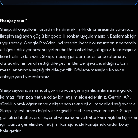
Oy verildi.
Ne işe yarar?
Slaap, dil engellerini ortadan kaldırarak farklı diller arasında sorunsuz
iletişim sağlayan güçlü bir çok dilli sohbet uygulamasıdır. Başlamak için
uygulamayı Google Play'den indirmeniz, hesap oluşturmanız ve tercih
ettiğiniz dili ayarlamanız yeterlidir. Bir sohbet başlattığınızda mesajınızı
kendi dilinizde yazın. Slaap, mesajı göndermeden önce otomatik
olarak alıcının tercih ettiği dile çevirir. Benzer şekilde, aldığınız tüm
mesajlar anında seçtiğiniz dile çevrilir. Böylece mesajları kolayca
anlayıp yanıt verebilirsiniz.
Slaap sayesinde manuel çeviriye veya garip yanlış anlamalara gerek
kalmaz. Yalnızca net ve kolay bir iletişim elde edersiniz. Gemini API,
sürekli olarak öğrenen ve gelişen son teknoloji dil modelleri sağlayarak
Slaap'ı iyileştirir ve doğal ve sezgisel hissettiren çeviriler sunar. Slaap,
günlük sohbetler, profesyonel yazışmalar ve hatta karmaşık tartışmalar
için dünya genelindeki iletişimi komşunuzla konuşmak kadar kolay
hale getirir.