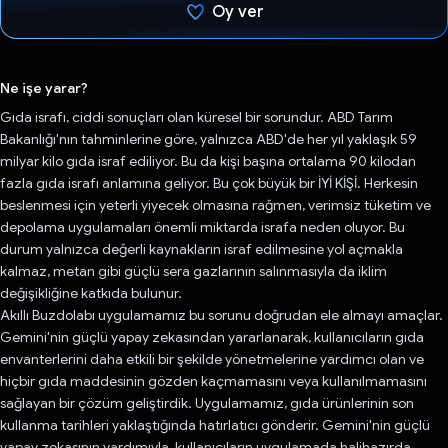
Oy ver
Oy verildi.
Ne işe yarar?
Gıda israfı, ciddi sonuçları olan küresel bir sorundur. ABD Tarım
Bakanlığı'nın tahminlerine göre, yalnızca ABD'de her yıl yaklaşık 59
milyar kilo gıda israf ediliyor. Bu da kişi başına ortalama 90 kilodan
fazla gıda israfı anlamına geliyor. Bu çok büyük bir İYİ KİŞİ. Herkesin
beslenmesi için yeterli yiyecek olmasına rağmen, verimsiz tüketim ve
depolama uygulamaları önemli miktarda israfa neden oluyor. Bu
durum yalnızca değerli kaynakların israf edilmesine yol açmakla
kalmaz, metan gibi güçlü sera gazlarının salınmasıyla da iklim
değişikliğine katkıda bulunur.
Akıllı Buzdolabı uygulamamız bu sorunu doğrudan ele almayı amaçlar.
Gemini'nin güçlü yapay zekasından yararlanarak, kullanıcıların gıda
envanterlerini daha etkili bir şekilde yönetmelerine yardımcı olan ve
hiçbir gıda maddesinin gözden kaçmamasını veya kullanılmamasını
sağlayan bir çözüm geliştirdik. Uygulamamız, gıda ürünlerinin son
kullanma tarihleri yaklaştığında hatırlatıcı gönderir. Gemini'nin güçlü
yapay zekasının yardımıyla, kullanıcıların uygulamada halihazırda