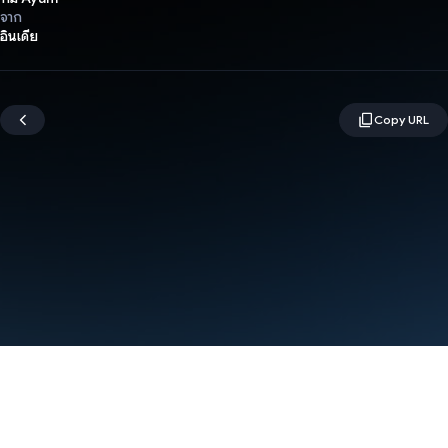
จาก
อินเดีย