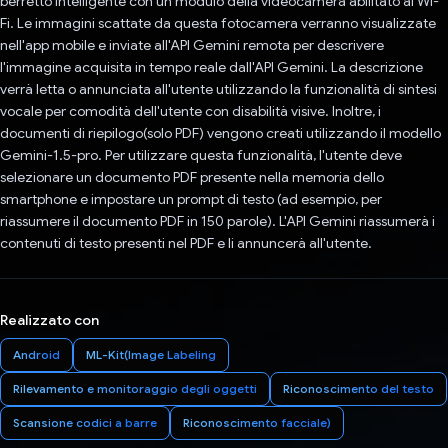
berretto intelligente con un modulo della videocamera abilitato al Wi-
Fi. Le immagini scattate da questa fotocamera verranno visualizzate
nell'app mobile e inviate all'API Gemini remota per descrivere
l'immagine acquisita in tempo reale dall'API Gemini. La descrizione
verrà letta o annunciata all'utente utilizzando la funzionalità di sintesi
vocale per comodità dell'utente con disabilità visive. Inoltre, i
documenti di riepilogo(solo PDF) vengono creati utilizzando il modello
Gemini-1.5-pro. Per utilizzare questa funzionalità, l'utente deve
selezionare un documento PDF presente nella memoria dello
smartphone e impostare un prompt di testo (ad esempio, per
riassumere il documento PDF in 150 parole). L'API Gemini riassumerà i
contenuti di testo presenti nel PDF e li annuncerà all'utente.
Realizzato con
Android
ML-Kit(Image Labeling
Rilevamento e monitoraggio degli oggetti
Riconoscimento del testo
Scansione codici a barre
Riconoscimento facciale)