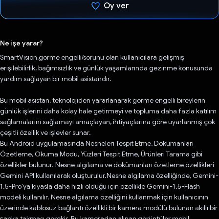
Oy ver
Oy verildi.
Ne işe yarar?
SmartVision,görme engelli/sorunu olan kullanıcılara gelişmiş
erişilebilirlik, bağımsızlık ve günlük yaşamlarında gezinme konusunda
yardım sağlayan bir mobil asistandır.
Bu mobil asistan, teknolojiden yararlanarak görme engelli bireylerin
günlük işlerini daha kolay hale getirmeyi ve topluma daha fazla katılım
sağlamalarını sağlamayı amaçlayan, ihtiyaçlarına göre uyarlanmış çok
çeşitli özellik ve işlevler sunar.
Bu Android uygulamasında Nesneleri Tespit Etme, Dokümanları
Özetleme, Okuma Modu, Yüzleri Tespit Etme, Ürünleri Tarama gibi
özellikler bulunur. Nesne algılama ve dokümanları özetleme özellikleri
Gemini API kullanılarak oluşturulur.Nesne algılama özelliğinde, Gemini-
1.5-Pro'ya kıyasla daha hızlı olduğu için özellikle Gemini-1.5-Flash
modeli kullanılır. Nesne algılama özelliğini kullanmak için kullanıcının
üzerinde kablosuz bağlantı özellikli bir kamera modülü bulunan akıllı bir
şapka takması gerekir. Bu kameradan alınan görüntüler mobil