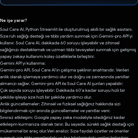
Oy verildi.
Ne işe yarar?
Soul Care AI, Python Streamlit ile oluşturulmuş akıllı bir sağlık asistanı.
Size ruh sağlığı desteği ve tıbbi yardım sunmak için Gemini-pro API'yi
kullanır. Soul Care AI, dakikada 60 soruyu işleyebilir ve zihinsel
sağlığınızı desteklemek ve uzman tıbbi tavsiyeleri sunmak için gelişmiş
yapay zekayı kullanımı kolay özelliklerle birleştirir.
Gemini API'yi kullanma:
Gemini-pro API, Soul Care AI'ın çalışma şeklinin anahtarıdır. Verileri
anlık olarak işlemeye yardımcı olur ve doğru ve zamanında yanıtlar
almanızı sağlar. Gemini-pro API ile Soul Care AI şunları yapabilir:
Çok sayıda soruyu işleyebilir: Dakikada 60'a kadar soruyu hızlı bir
şekilde işleyip size hızlı bir şekilde yardımcı olur.
Anlık güncellemeler: Zihinsel ve fiziksel sağlığınız hakkında sizi
bilgilendirmek için anında güncellemeler ve yanıtlar verir.
Sınırsız etkileşim: Google yapay zeka modeliyle istediğiniz kadar
etkileşim kurmanıza olanak tanır. Bu sayede, sürekli sağlık desteği için
mükemmel bir araç olur.Veri analizi: Size faydalı özetler ve öneriler
sunmak için tıbbi raporlardaki ve ilaç bilgilerindeki verileri birleştirip