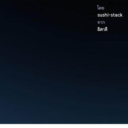
โดย
sushi-stack
จาก
อิตาลี