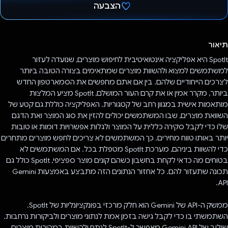
הצבעה
הצבעת!
תיאור
SpotIt היא אפליקציה אינטואיטיבית לחיפוש מוצרים, שנועדה לעזור
למשתמשים למצוא ולהשוות מוצרים שמתאימים בצורה הטובה ביותר
לצרכים הייחודיים שלהם. בין אם אתם מחפשים את הסמארטפון החדש
ביותר, מקרר אמין או את קרם העור המושלם, SpotIt מציע המלצות
מותאמות אישית במגוון רחב של קטגוריות. האפליקציה כוללת גם קטע של
השוואת מוצרים, שבו המשתמשים יכולים להזין את סוג המוצר ואת הדגם
שלו כדי לקבל סקירה כללית על המוצר ולגלות אפשרויות דומות או טובות
יותר באותו טווח מחירים. כך המשתמשים לא צריכים לחפש מוצרים מתחרים
כדי להשוות ביניהם, מערכת SpotIt מטפלת בכל. אם המשתמשים לא
בטוחים מה כדאי לקחת בחשבון כשהם קונים מוצר ספציפי, SpotIt כולל גם
תכונה שתעזור להם. כל אחזור הנתונים הזה מתבצע באמצעות Gemini
API.
ממשק ה-API של Gemini הוא חלק מרכזי בפונקציונליות של SpotIt.
השתמשתי בו כדי לקבל גישה בזמן אמת לנתוני מוצרים ולביקורות נרחבות.
שילוב של Gemini API מאפשר ל-SpotIt לנתח ולהשוות במהירות מוצרים