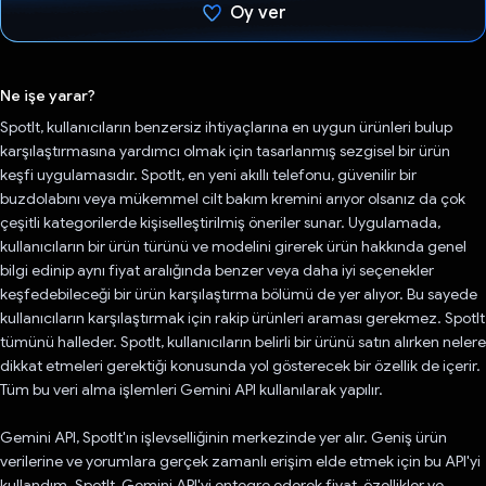
Oy ver
Oy verildi.
Ne işe yarar?
SpotIt, kullanıcıların benzersiz ihtiyaçlarına en uygun ürünleri bulup
karşılaştırmasına yardımcı olmak için tasarlanmış sezgisel bir ürün
keşfi uygulamasıdır. SpotIt, en yeni akıllı telefonu, güvenilir bir
buzdolabını veya mükemmel cilt bakım kremini arıyor olsanız da çok
çeşitli kategorilerde kişiselleştirilmiş öneriler sunar. Uygulamada,
kullanıcıların bir ürün türünü ve modelini girerek ürün hakkında genel
bilgi edinip aynı fiyat aralığında benzer veya daha iyi seçenekler
keşfedebileceği bir ürün karşılaştırma bölümü de yer alıyor. Bu sayede
kullanıcıların karşılaştırmak için rakip ürünleri araması gerekmez. SpotIt
tümünü halleder. SpotIt, kullanıcıların belirli bir ürünü satın alırken nelere
dikkat etmeleri gerektiği konusunda yol gösterecek bir özellik de içerir.
Tüm bu veri alma işlemleri Gemini API kullanılarak yapılır.
Gemini API, SpotIt'ın işlevselliğinin merkezinde yer alır. Geniş ürün
verilerine ve yorumlara gerçek zamanlı erişim elde etmek için bu API'yi
kullandım. SpotIt, Gemini API'yi entegre ederek fiyat, özellikler ve