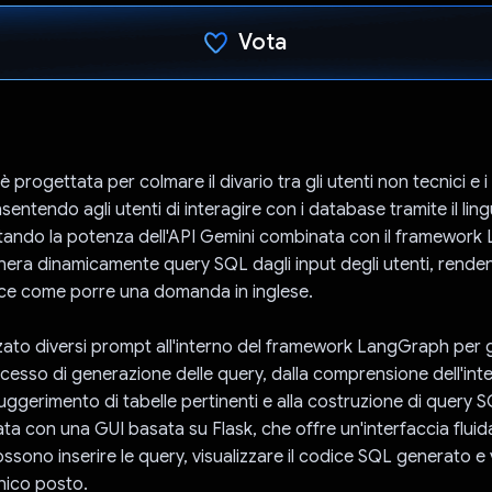
Vota
Ho votato
 progettata per colmare il divario tra gli utenti non tecnici e 
entendo agli utenti di interagire con i database tramite il lin
ttando la potenza dell'API Gemini combinata con il framework
era dinamicamente query SQL dagli input degli utenti, renden
ice come porre una domanda in inglese.
zato diversi prompt all'interno del framework LangGraph per g
ocesso di generazione delle query, dalla comprensione dell'int
suggerimento di tabelle pertinenti e alla costruzione di query 
ata con una GUI basata su Flask, che offre un'interfaccia fluida 
possono inserire le query, visualizzare il codice SQL generato e
unico posto.