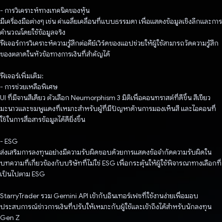
- การวิเคราะห์ทางเทคนิคของหุ้น
มีเครื่องมือต่างๆ เช่น ค่าเฉลี่ยเคลื่อนที่แบบธรรมดา เพื่อแสดงข้อมูลเชิงลึกและการ
คำนวณโดยใช้ข้อมูลจริง
ฟีเจอร์การวิเคราะห์ความรู้สึกต่อคีย์เวิร์ดของแอปช่วยให้ผู้ใช้สามารถวัดความรู้สึก
ของตลาดในหัวข้อทางการเงินที่สำคัญได้
ฟีเจอร์เพิ่มเติม:
- การช่วยเหลือพิเศษ
UI ที่มีจานสีเดียว ตัวเลือก Neumorphism 3 มิติเพื่อคอนทราสต์ที่ดีขึ้น สีเขียว
มะนาวและชมพูแดงที่เหมาะสำหรับผู้ที่มีปัญหาด้านการมองเห็นสี และไอคอนที่
ใช้ในการสื่อสารข้อมูลได้ดียิ่งขึ้น
- ESG
ส่งเสริมการลงทุนอย่างมีความรับผิดชอบด้วยการแสดงข้อจำกัดความรับผิดใน
บทความที่เกี่ยวข้องกับบริษัทที่ไม่ใช่ ESG เพื่อกระตุ้นให้ผู้ใช้พิจารณาทางเลือกที่
เป็นไปตาม ESG
StarryTrader รวม Gemini API เข้ากับอินเทอร์เฟซที่ใช้งานง่ายเพื่อมอบ
ประสบการณ์ข่าวการเงินที่ปรับให้เหมาะกับผู้ใช้และเข้าถึงได้สำหรับนักลงทุน
Gen Z