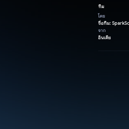
ทีม
โดย
ชื่อทีม: SparkS
จาก
อินเดีย