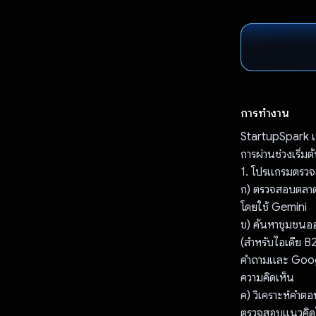
การทำงาน
StartupSpark เป
การผ่านช่วงเริ่ม
1. โปรแกรมตรวจ
ก) ตรวจสอบตลาด 
โดยใช้ Gemini
ข) ค้นหาชุมชนออนไ
(สําหรับไอเดีย 
คําถามและ Googl
ความคิดเห็น
ค) วิเคราะห์คําต
ตรวจสอบแนวคิดโ