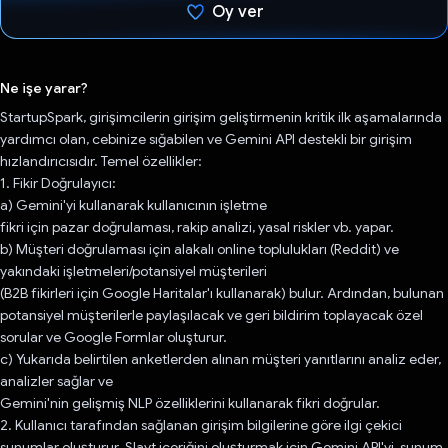
Oy ver
Oy verildi.
Ne işe yarar?
StartupSpark, girişimcilerin girişim geliştirmenin kritik ilk aşamalarında
yardımcı olan, cebinize sığabilen ve Gemini API destekli bir girişim
hızlandırıcısıdır. Temel özellikler:
1. Fikir Doğrulayıcı:
a) Gemini'yi kullanarak kullanıcının işletme
fikri için pazar doğrulaması, rakip analizi, yasal riskler vb. yapar.
b) Müşteri doğrulaması için alakalı online toplulukları (Reddit) ve
yakındaki işletmeleri/potansiyel müşterileri
(B2B fikirleri için Google Haritalar'ı kullanarak) bulur. Ardından, bulunan
potansiyel müşterilerle paylaşılacak ve geri bildirim toplayacak özel
sorular ve Google Formlar oluşturur.
c) Yukarıda belirtilen anketlerden alınan müşteri yanıtlarını analiz eder,
analizler sağlar ve
Gemini'nin gelişmiş NLP özelliklerini kullanarak fikri doğrular.
2. Kullanıcı tarafından sağlanan girişim bilgilerine göre ilgi çekici
sunumlar oluşturur. Slayt içeriğini oluşturmak için Gemini API'yi, sunum