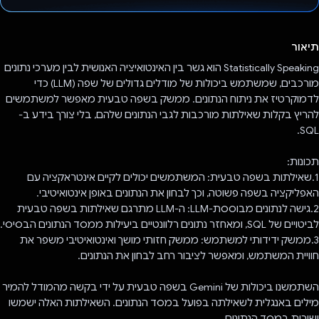
הצבעת!
תיאור
Statistically Speaking הוא גשר בין האינטואיציה האנושית לבין מערכי נתונים
מורכבים, שמשתמש ביכולות של מודלים גדולים של שפה (LLM) כדי
לדמוקרטיז את ניתוח הנתונים. ממשק בשפה טבעית מאפשר למשתמשים
להריץ בקלות שאילתות מורכבות לגבי הנתונים שלהם, בלי צורך בידע ב-
SQL.
תכונות:
1.שאילתות בשפה טבעית: המשתמשים יכולים לקיים אינטראקציה עם
האפליקציה בשפה פשוטה, וכך לבחון את הנתונים באופן אינטואיטיבי.
2.גישה לנתונים מבוססת-LLM: ה-LLM מתרגם שאילתות בשפה טבעית
לביטויים של SQL, ומאחזר נתונים רלוונטיים ביעילות ממסד הנתונים הבסיסי.
3.ממשק ידידותי למשתמש: ממשק חזותי מושך ואינטואיטיבי משפר את
חוויית המשתמש, ומאפשר לציבור רחב לבחון את הנתונים.
השתמשנו ביכולות של Gemini בשפה טבעית על ידי בקשה מהמודל להמיר
מילים באנגלית לשאילתה בפועל במסד הנתונים. השאילתות האלה ישמשו
ישירות במסד הנתונים.