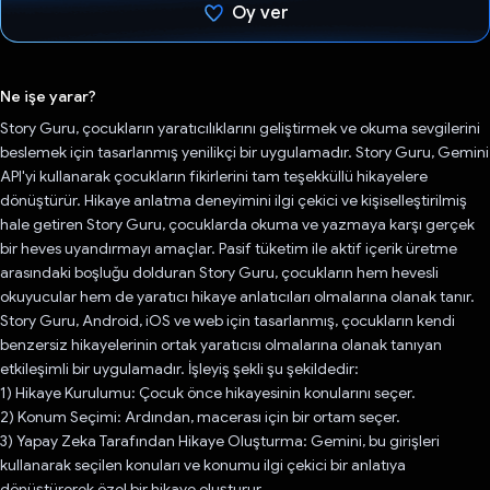
Oy ver
Oy verildi.
Ne işe yarar?
Story Guru, çocukların yaratıcılıklarını geliştirmek ve okuma sevgilerini
beslemek için tasarlanmış yenilikçi bir uygulamadır. Story Guru, Gemini
API'yi kullanarak çocukların fikirlerini tam teşekküllü hikayelere
dönüştürür. Hikaye anlatma deneyimini ilgi çekici ve kişiselleştirilmiş
hale getiren Story Guru, çocuklarda okuma ve yazmaya karşı gerçek
bir heves uyandırmayı amaçlar. Pasif tüketim ile aktif içerik üretme
arasındaki boşluğu dolduran Story Guru, çocukların hem hevesli
okuyucular hem de yaratıcı hikaye anlatıcıları olmalarına olanak tanır.
Story Guru, Android, iOS ve web için tasarlanmış, çocukların kendi
benzersiz hikayelerinin ortak yaratıcısı olmalarına olanak tanıyan
etkileşimli bir uygulamadır. İşleyiş şekli şu şekildedir:
1) Hikaye Kurulumu: Çocuk önce hikayesinin konularını seçer.
2) Konum Seçimi: Ardından, macerası için bir ortam seçer.
3) Yapay Zeka Tarafından Hikaye Oluşturma: Gemini, bu girişleri
kullanarak seçilen konuları ve konumu ilgi çekici bir anlatıya
dönüştürerek özel bir hikaye oluşturur.