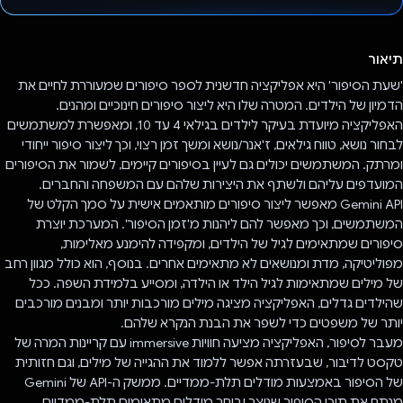
הצבעת!
תיאור
'שעת הסיפור' היא אפליקציה חדשנית לספר סיפורים שמעוררת לחיים את
הדמיון של הילדים. המטרה שלו היא ליצור סיפורים חינוכיים ומהנים.
האפליקציה מיועדת בעיקר לילדים בגילאי 4 עד 10, ומאפשרת למשתמשים
לבחור נושא, טווח גילאים, ז'אנר/נושא ומשך זמן רצוי, וכך ליצור סיפור ייחודי
ומרתק. המשתמשים יכולים גם לעיין בסיפורים קיימים, לשמור את הסיפורים
המועדפים עליהם ולשתף את היצירות שלהם עם המשפחה והחברים.
Gemini API מאפשר ליצור סיפורים מותאמים אישית על סמך הקלט של
המשתמשים, וכך מאפשר להם ליהנות מ'זמן הסיפור'. המערכת יוצרת
סיפורים שמתאימים לגיל של הילדים, ומקפידה להימנע מאלימות,
מפוליטיקה, מדת ומנושאים לא מתאימים אחרים. בנוסף, הוא כולל מגוון רחב
של מילים שמתאימות לגיל הילד או הילדה, ומסייע בלמידת השפה. ככל
שהילדים גדלים, האפליקציה מציגה מילים מורכבות יותר ומבנים מורכבים
יותר של משפטים כדי לשפר את הבנת הנקרא שלהם.
מעבר לסיפור, האפליקציה מציעה חוויות immersive עם קריינות המרה של
טקסט לדיבור, שבעזרתה אפשר ללמוד את ההגייה של מילים, וגם חזותית
של הסיפור באמצעות מודלים תלת-ממדיים. ממשק ה-API של Gemini
מנתח את תוכן הסיפור שנוצר ובוחר מודלים מתאימים תלת-ממדיים