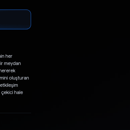
nin her
bir meydan
önererek
smini oluşturan
etkileşim
 çekici hale