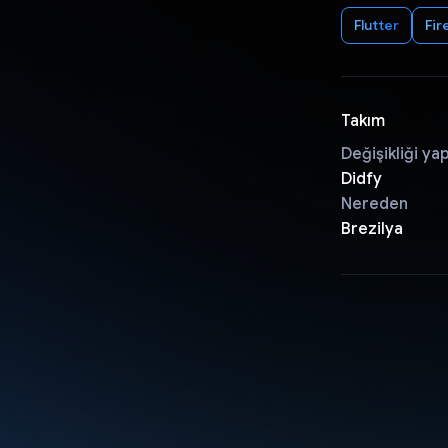
Flutter
Fir
Takım
Değişikliği ya
Didfy
Nereden
Brezilya