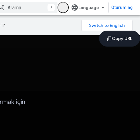
/
Oturum aç
lir.
rmak için