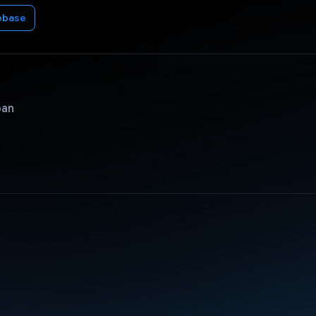
ebase
pan