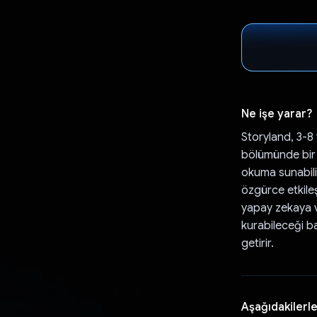
Ne işe yarar?
Storyland, 3-8 
bölümünde bir 
okuma sunabilir
özgürce etkileş
yapay zekaya v
kurabileceği ba
getirir.
Aşağıdakilerle