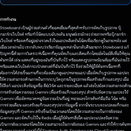
โหวตแล้ว
การทำงาน
Stowboard เป็นผู้ช่วยส่วนตัวที่ยอดเยี่ยมที่สุดสำหรับการจัดเก็บรูปภาพ บุ๊
กมาร์กเว็บไซต์ หรือทำโน้ตแบบฉับพลัน มนุษย์เรามักจะถ่ายภาพหรือบุ๊กมาร์ก
เว็บไซต์ หรือจดที่อยู่อย่างรวดเร็วในแอปพลิเคชันโน้ตเพื่อเรียกดูในภายหลัง แต่
เมื่อเวลาผ่านไป เรากลับพบว่าเรียกข้อมูลเหล่านั้นกลับคืนมายาก Stowboard แก้
ปัญหานี้ด้วยการวิเคราะห์เนื้อหาที่คุณจัดเก็บและติดแท็กโดยอัตโนมัติเพื่อให้คุณ
ค้นหาได้ เช่น แสดงที่อยู่ของฉันที่บันทึกไว้ หรือแสดงรูปภาพช้อนส้อมที่ฉันถ่ายไว้
หรือแสดงเว็บไซต์กระเป๋าสตางค์ที่ฉันบันทึกไว้ ซึ่งช่วยให้ผู้ใช้ค้นหาเนื้อหาที่
ต้องการได้ง่ายขึ้นแทนที่จะต้องเลือกดูแอปหลายแอป เมื่อจัดเก็บรูปภาพ แอปจะ
ใช้ความสามารถด้านภาพในการระบุวัตถุภายในรูปภาพเพื่อสร้างแท็กและสรุป เมื่อ
ใช้ลิงก์ แอปจะดึงข้อมูลชื่อ คีย์เวิร์ด และรายละเอียด แล้วส่งไปยังความสามารถด้าน
การสร้างข้อความของ Gemini เพื่อสร้างแท็กและสรุป สำหรับข้อความ แอปจะใช้
Gemini เพื่อจัดหมวดหมู่ข้อความเป็นที่อยู่ หมายเลขโทรศัพท์มือถือ โน้ต หรือ
การช่วยเตือน และสร้างแท็กและสรุปจากข้อมูลนี้ จากนั้นระบบจะแปลงแท็กและ
ข้อมูลสรุปที่ Gemini สร้างขึ้นเป็นเวกเตอร์โดยใช้ความสามารถในการฝังของ
Gemini และจัดเก็บไว้ใน Redis เมื่อผู้ใช้ค้นหาสิ่งใด แอปจะแปลงข้อความ
เป็นการฝังเวกเตอร์โดยใช้ความสามารถในการฝังของ Gemini และทำให้การค้นหา
อิงตามเวกเตอร์ แอปยังใช้ Firebase Auth, Firestore และ Cloud Functions