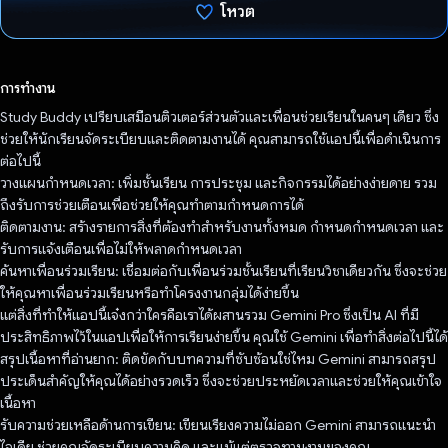
โหวต
โหวตแล้ว
การทำงาน
Study Buddy เปรียบเสมือนติวเตอร์ส่วนตัวและเพื่อนช่วยเรียนในคนๆ เดียว ซึ่ง
ช่วยให้นักเรียนจัดระเบียบและติดตามงานได้ คุณสามารถใช้แอปนี้เพื่อดำเนินการ
ต่อไปนี้
วางแผนกำหนดเวลา: เพิ่มชั้นเรียน การประชุม และกิจกรรมได้อย่างง่ายดาย รวม
ถึงรับการช่วยเตือนเพื่อช่วยให้คุณทำตามกำหนดการได้
ติดตามงาน: สร้างรายการสิ่งที่ต้องทำสำหรับงานทั้งหมด กำหนดกำหนดเวลา และ
รับการแจ้งเตือนเพื่อไม่ให้พลาดกำหนดเวลา
ค้นหาเพื่อนร่วมเรียน: เชื่อมต่อกับเพื่อนร่วมชั้นเรียนที่เรียนวิชาเดียวกัน ซึ่งจะช่วย
ให้คุณหาเพื่อนร่วมเรียนหรือทำโครงงานกลุ่มได้ง่ายขึ้น
แต่สิ่งที่ทำให้แอปนี้เจ๋งกว่าใครคือเราได้ผสานรวม Gemini Pro ซึ่งเป็น AI ที่มี
ประสิทธิภาพไว้ในแอปเพื่อให้การเรียนง่ายขึ้น คุณใช้ Gemini เพื่อทำสิ่งต่อไปนี้ได้
สรุปเนื้อหาที่อ่านยาก: ติดขัดกับบทความที่ซับซ้อนใช่ไหม Gemini สามารถสรุป
ประเด็นสำคัญให้คุณได้อย่างรวดเร็ว ซึ่งจะช่วยประหยัดเวลาและช่วยให้คุณเข้าใจ
เนื้อหา
รับความช่วยเหลือด้านการเขียน: เขียนเรียงความไม่ออก Gemini สามารถแนะนำ
ไอเดีย ช่วยคุณจัดระเบียบความคิด และแม้แต่ตรวจทานงานของคุณ