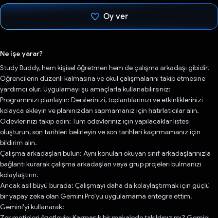
Oy ver
Oy verildi.
Ne işe yarar?
Study Buddy, hem kişisel öğretmen hem de çalışma arkadaşı gibidir.
Öğrencilerin düzenli kalmasına ve okul çalışmalarını takip etmesine
yardımcı olur. Uygulamayı şu amaçlarla kullanabilirsiniz:
Programınızı planlayın: Derslerinizi, toplantılarınızı ve etkinliklerinizi
kolayca ekleyin ve planınızdan sapmamanız için hatırlatıcılar alın.
Ödevlerinizi takip edin: Tüm ödevleriniz için yapılacaklar listesi
oluşturun, son tarihleri belirleyin ve son tarihleri kaçırmamanız için
bildirim alın.
Çalışma arkadaşları bulun: Aynı konuları okuyan sınıf arkadaşlarınızla
bağlantı kurarak çalışma arkadaşları veya grup projeleri bulmanızı
kolaylaştırın.
Ancak asıl büyü burada: Çalışmayı daha da kolaylaştırmak için güçlü
bir yapay zeka olan Gemini Pro'yu uygulamama entegre ettim.
Gemini'yi kullanarak:
Zor metinleri özetleyin: Karmaşık bir makalede takıldınız mı? Gemini,