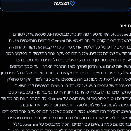
הצבעה
הצבעת!
תיאור
StudySeed היא פלטפורמה חינוכית מבוססת-AI שמאפשרת למורים
להעלות חומרי קורס, וליצור באמצעות Gemini חידונים מותאמים אישית
בהתאם לידע של כל תלמיד או תלמידה. כדי לקבוע את נקודות החוזקה
והחולשה של התלמידים, אלגוריתם המעקב אחר התלמידים בפלטפורמה
יעריך גורמים כמו זמן התגובה, הטיפים שהתלמידים השתמשו בהם,
השגיאות שהם עשו והזמן שחלף מאז התרגיל האחרון. על סמך הנתונים
האלה, המערכת תיצור בחנים שיחזקו את נקודות החולשה של התלמידים תוך
שמירה על רמת מיומנות גבוהה בנושאים שהם כבר למדו. הקורס מחולק
למערכת של ענפים בעץ, שמקשרת בין נושאים בסיסיים לבין נושאים
מתקדמים, כדי להבטיח שהידע החיוני יהיה עדכני באופן קבוע. בעדכונים
עתידיים נוסיף פרופסור AI שמבוסס על Gemini, כדי להבהיר את החומר של
הכיתה, לענות על שאלות ולספק דוגמאות, וכך לשפר את ההבנה.
האינטראקציה הזו תשמש כמקור נתונים לאלגוריתם המעקב אחר תלמידים,
ותאפשר לשפר אותו. הדגמה כוללת תכונות מרכזיות כמו בחנים מהירים
ובחנים עם כמה נושאים עם רמזים, והכול מתבסס על Gemini. בגלל
מגבלות טכניות וזמניות, תכונות אחרות לא מוצגות בגרסה הראשונה של