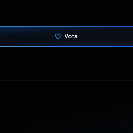
Vota
Ho votato