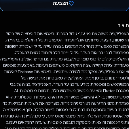
הצבעה
הצבעת!
תיאור
האפליקציה משנה את פני ענף גידול הפרות, באמצעות דיגיטציה של ניהול
הרשומות, הצעת שירותים אונליין ועידוד המעורבות של החקלאים בקהילה.
המערכת מאפשרת לנהל את הנתונים בצורה יעילה על ידי שמירת רשומות
מפורטות לגבי בריאות העדר, גידול, ייצור חלב ולוחות זמנים להאכלה.
החקלאים יכולים לרכוש מוצרים ולקבוע פגישות עם וטרינר אונליין. האפליקציה
מעודדת יצירת קהילה שבה החקלאים משתפים רעיונות באמצעות פוסטים
וצ'אט באפליקציה, ומקדמת למידה שיתופית. באמצעות Firebase לאימות
ולמסדי נתונים בזמן אמת, האפליקציה מאבטחת את הגישה של
המשתמשים ומספקת מידע עדכני על העדר. האפליקציה בנויה על גבי
מסגרת Flutter ומציעה ממשק משתמש חלק. תכונות מבוססות-AI
שמשתמשות ב-Gemini API משפרות את הפונקציונליות. טכנולוגיית ה-AI
מנתחת נתוני ההזרעה לצורכי ניהול גידול, מעריכה את רשומות הבריאות כדי
לחזות בעיות ומספקת תובנות לגבי מגמות בייצור החלב, תוך אופטימיזציה
של אסטרטגיות ההאכלה. ניהול פיננסי פשוט יותר, כי טכנולוגיית ה-AI מנתחת
נתוני הכנסות והוצאות ומספקת תובנות פיננסיות שיעזרו לחקלאים לעקוב
אחרי הרווחיות ולתכנן תקציבים ביעילות.האפליקציה מאחזרת תחזיות מזג