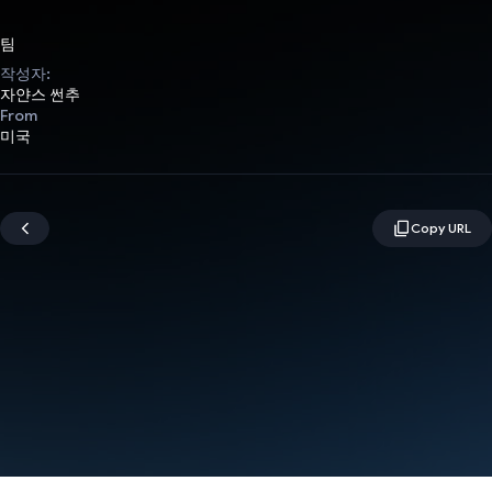
팀
작성자:
자얀스 썬추
From
미국