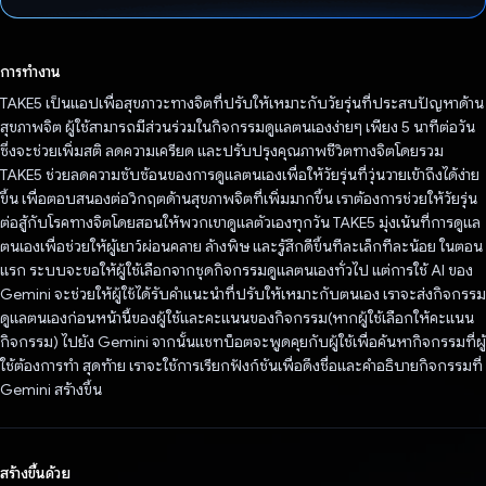
โหวตแล้ว
การทำงาน
TAKE5 เป็นแอปเพื่อสุขภาวะทางจิตที่ปรับให้เหมาะกับวัยรุ่นที่ประสบปัญหาด้าน
สุขภาพจิต ผู้ใช้สามารถมีส่วนร่วมในกิจกรรมดูแลตนเองง่ายๆ เพียง 5 นาทีต่อวัน
ซึ่งจะช่วยเพิ่มสติ ลดความเครียด และปรับปรุงคุณภาพชีวิตทางจิตโดยรวม
TAKE5 ช่วยลดความซับซ้อนของการดูแลตนเองเพื่อให้วัยรุ่นที่วุ่นวายเข้าถึงได้ง่าย
ขึ้น เพื่อตอบสนองต่อวิกฤตด้านสุขภาพจิตที่เพิ่มมากขึ้น เราต้องการช่วยให้วัยรุ่น
ต่อสู้กับโรคทางจิตโดยสอนให้พวกเขาดูแลตัวเองทุกวัน TAKE5 มุ่งเน้นที่การดูแล
ตนเองเพื่อช่วยให้ผู้เยาว์ผ่อนคลาย ล้างพิษ และรู้สึกดีขึ้นทีละเล็กทีละน้อย ในตอน
แรก ระบบจะขอให้ผู้ใช้เลือกจากชุดกิจกรรมดูแลตนเองทั่วไป แต่การใช้ AI ของ
Gemini จะช่วยให้ผู้ใช้ได้รับคำแนะนำที่ปรับให้เหมาะกับตนเอง เราจะส่งกิจกรรม
ดูแลตนเองก่อนหน้านี้ของผู้ใช้และคะแนนของกิจกรรม(หากผู้ใช้เลือกให้คะแนน
กิจกรรม) ไปยัง Gemini จากนั้นแชทบ็อตจะพูดคุยกับผู้ใช้เพื่อค้นหากิจกรรมที่ผู้
ใช้ต้องการทำ สุดท้าย เราจะใช้การเรียกฟังก์ชันเพื่อดึงชื่อและคำอธิบายกิจกรรมที่
Gemini สร้างขึ้น
สร้างขึ้นด้วย