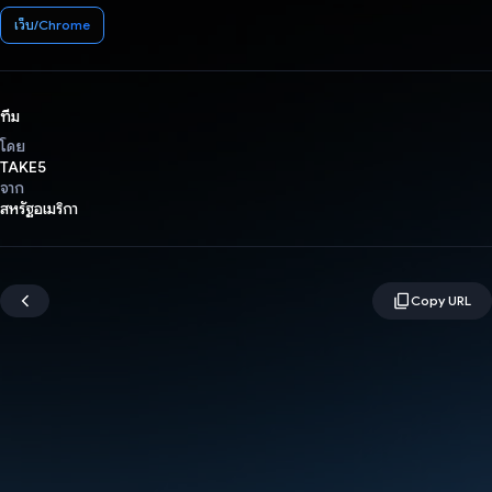
เว็บ/Chrome
ทีม
โดย
TAKE5
จาก
สหรัฐอเมริกา