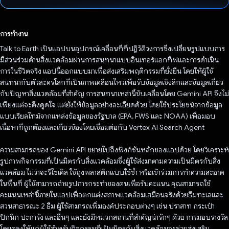
โหวตแล้ว
การทำงาน
Talk to Earth เป็นแอปบนอุปกรณ์เคลื่อนที่ที่ปฏิวัติวงการซึ่งเปลี่ยนรูปแบบการ
มีส่วนร่วมด้านสิ่งแวดล้อมผ่านการสนทนาแบบอินเทอร์แอกทีฟและการดําเนิน
การในชีวิตจริง แอปนี้ออกแบบมาเพื่อส่งเสริมพฤติกรรมที่ยั่งยืน โดยให้ผู้ใช้
สนทนากับตัวละครโลกที่เป็นภาพเคลื่อนไหวเพื่อรับข้อมูลเชิงลึกและข้อมูลเกี่ยว
กับปัญหาสิ่งแวดล้อมที่สำคัญ การสนทนาเหล่านี้ขับเคลื่อนโดย Gemini API จึงไม่
เพียงแต่จะดึงดูดใจ แต่ยังให้ข้อมูลอย่างละเอียดด้วย โดยใช้ประโยชน์จากข้อมูล
แบบเรียลไทม์จากแหล่งข้อมูลของรัฐบาล (EPA, FWS และ NOAA) เพื่อมอบ
เนื้อหาที่ถูกต้องและเกี่ยวข้องโดยเชื่อมต่อกับ Vertex AI Search Agent
ความสามารถของ Gemini API ขยายไปถึงฟังก์ชันหลักของแอปด้วย โดยวิเคราะห์
รูปภาพกิจกรรมที่เป็นมิตรกับสิ่งแวดล้อมซึ่งผู้ใช้ส่งมาตามความเป็นมิตรกับสิ่ง
แวดล้อม ไม่ว่าจะรีไซเคิล ใช้ถุงพลาสติกแบบใช้ซ้ำ หรือเข้าร่วมการทำความสะอาด
ในพื้นที่ ผู้ใช้สามารถถ่ายรูปการกระทำของตนเพื่อรับคะแนน คุณสามารถใช้
คะแนนเหล่านี้ภายในแอปเพื่อตกแต่งสภาพแวดล้อมเสมือนจริงด้วยธีมทะเลและ
สวนสาธารณะ 2 ธีม ผู้ใช้สามารถเพิ่มองค์ประกอบต่างๆ เช่น ปราสาท กระเป๋า
ปิกนิก ปะการัง และอื่นๆ และยังมีหมวกสถานที่สำคัญน่ารักๆ ด้วย การมอบรางวัล
โดยตรงให้แก่ผู้ใช้สำหรับกิจกรรมที่เป็นมิตรกับสิ่งแวดล้อมจะช่วยส่งเสริม