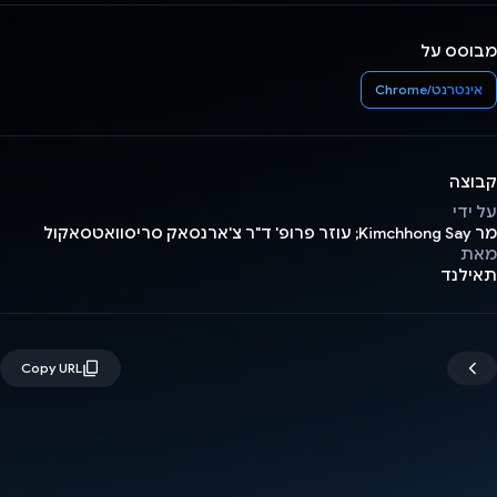
מבוסס על
אינטרנט/Chrome
קבוצה
על ידי
מר Kimchhong Say; עוזר פרופ' ד"ר צ'ארנסאק סריסוואטסאקול
מאת
תאילנד