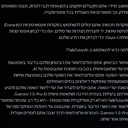
משוב מיידי: אתם מקבלים תיקונים בזמן אמת לגבי דקדוק, מבנה משפטים
ומילון, וכך משפרים את האנגלית בכל אינטראקציה.
פקודות חכמות: אתם יכולים להשתמש בפקודות אינטואיטיביות כמו ‎ /Done
לניתוח שיחות, ‎/? להגדרת הגדרות של מילים, ‎/Str כדי לבחון אסטרטגיות
שיחה ו-‎ /Quiz כדי לבדוק את הידע שלכם.
למה כדאי להשתמש ב-TalkTutorAI?
שיפור הביטחון: אתם יכולים לשפר את הביטחון שלכם בדיבור באמצעות
תרגול מותאם אישית בסביבה תומכת שמבוססת על AI.
שיפור השטף: אתם יכולים לשפר את השטף שלכם באמצעות שיחות
משמעותיות שמחקות דיאלוגים בחיים האמיתיים.
השגת יעדי השפה: אתם יכולים להגדיר את יעדי לימוד השפה שלכם ולהגיע
אליהם ביעילות בעזרת הדרכה מותאמת אישית מ-Gemini-1.5-Pro.
TalkTutorAI היא לא רק אפליקציית שפה נוספת – היא כלי רב-עוצמה שמיועד
לשפר את כישורי הדיבור באנגלית, שמבוסס על היכולות המתקדמות של
Gemini-1.5-Pro. הצטרפו אלינו לשינוי הדרך שבה אתם לומדים אנגלית,
שיחה אחר שיחה.