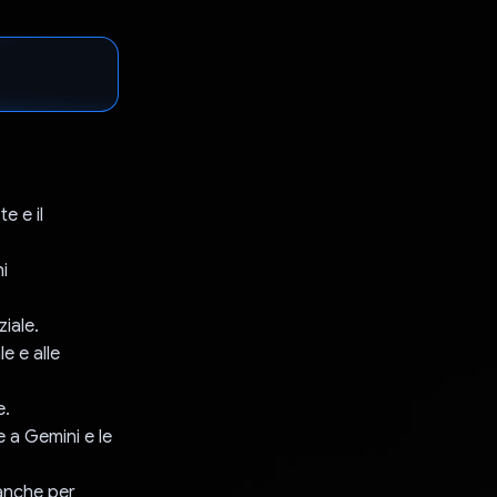
e e il
i
iale.
e e alle
e.
 a Gemini e le
 anche per