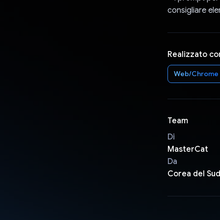
consigliare ele
Realizzato co
Web/Chrome
Team
Di
MasterCat
Da
Corea del Su