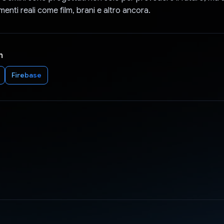
menti reali come film, brani e altro ancora.
n
Firebase
d