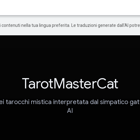
 i contenuti nella tua lingua preferita. Le traduzioni generate dall'AI pot
TarotMasterCat
ei tarocchi mistica interpretata dal simpatico ga
AI