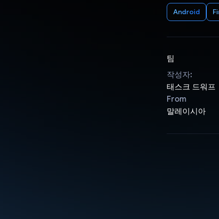
Android
F
팀
작성자:
태스크 드워프
From
말레이시아