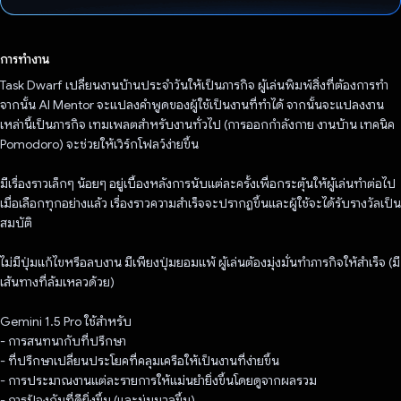
โหวตแล้ว
การทำงาน
Task Dwarf เปลี่ยนงานบ้านประจำวันให้เป็นภารกิจ ผู้เล่นพิมพ์สิ่งที่ต้องการทำ
จากนั้น AI Mentor จะแปลงคำพูดของผู้ใช้เป็นงานที่ทำได้ จากนั้นจะแปลงงาน
เหล่านี้เป็นภารกิจ เทมเพลตสำหรับงานทั่วไป (การออกกำลังกาย งานบ้าน เทคนิค
Pomodoro) จะช่วยให้เวิร์กโฟลว์ง่ายขึ้น
มีเรื่องราวเล็กๆ น้อยๆ อยู่เบื้องหลังการนับแต่ละครั้งเพื่อกระตุ้นให้ผู้เล่นทำต่อไป
เมื่อเลือกทุกอย่างแล้ว เรื่องราวความสำเร็จจะปรากฏขึ้นและผู้ใช้จะได้รับรางวัลเป็น
สมบัติ
ไม่มีปุ่มแก้ไขหรือลบงาน มีเพียงปุ่มยอมแพ้ ผู้เล่นต้องมุ่งมั่นทำภารกิจให้สำเร็จ (มี
เส้นทางที่ล้มเหลวด้วย)
Gemini 1.5 Pro ใช้สำหรับ
- การสนทนากับที่ปรึกษา
- ที่ปรึกษาเปลี่ยนประโยคที่คลุมเครือให้เป็นงานที่ง่ายขึ้น
- การประมาณงานแต่ละรายการให้แม่นยำยิ่งขึ้นโดยดูจากผลรวม
- การป้องกันที่ดียิ่งขึ้น (และนุ่มนวลขึ้น)