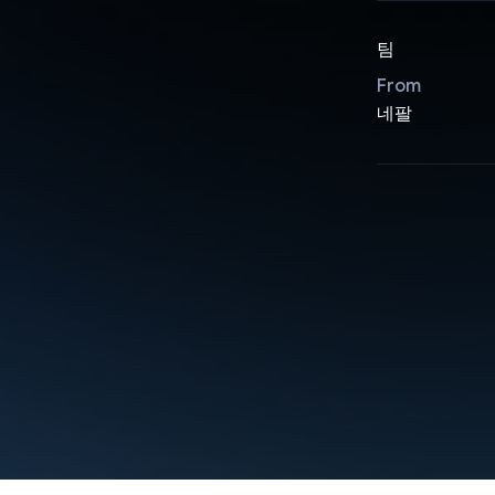
팀
From
네팔