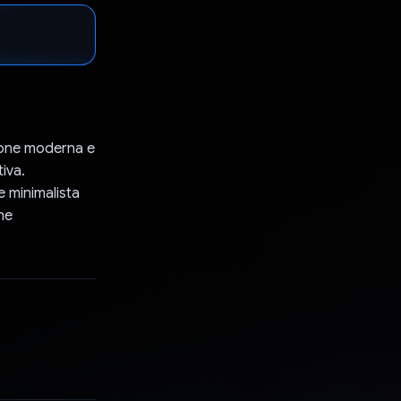
zione moderna e
tiva.
e minimalista
ne