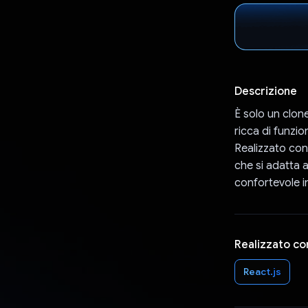
Descrizione
È solo un clon
ricca di funzio
Realizzato con 
che si adatta a
confortevole i
Realizzato co
React.js