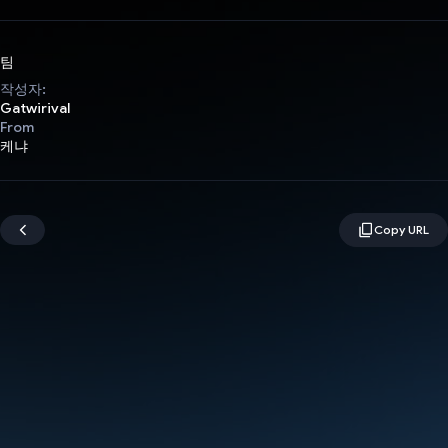
팀
작성자:
Gatwirival
From
케냐