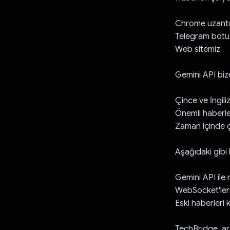
Chrome uzantı
Telegram botu
Web sitemiz
Gemini API biz
Çince ve İngili
Önemli haberle
Zaman içinde ç
Aşağıdaki gibi h
Gemini API ile
WebSocket'leri
Eski haberleri
TechBridge, ara