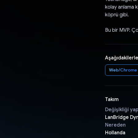
kolay anlama ko
köprü gibi.
Bu bir MVP. Çok
Aşağıdakilerle
Web/Chrome
Takım
Değişikliği ya
LanBridge Dy
Nereden
Hollanda