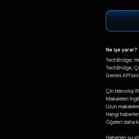
Ne işe yarar?
TechBridge: He
TechBridge, Çin
Gemini API'sini 
Çin teknoloji R
Makaleleri İngil
Uzun makaleleri
Hangi haberler
Öğeleri daha ko
Haberleri şu yö