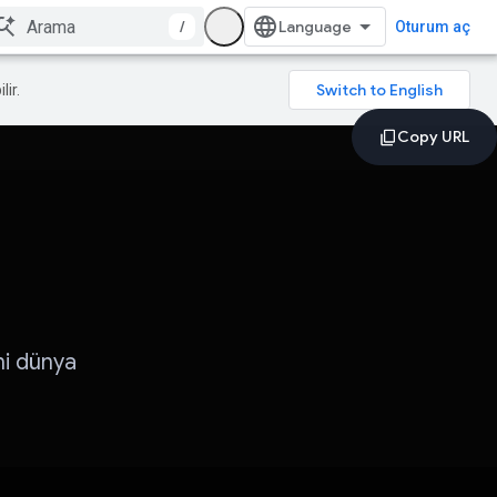
/
Oturum aç
lir.
ni dünya