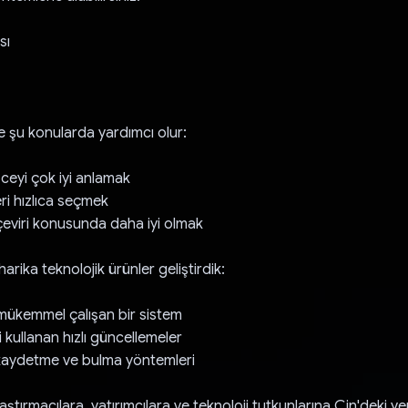
sı
e şu konularda yardımcı olur:
zceyi çok iyi anlamak
ri hızlıca seçmek
eviri konusunda daha iyi olmak
arika teknolojik ürünler geliştirdik:
 mükemmel çalışan bir sistem
 kullanan hızlı güncellemeler
 kaydetme ve bulma yöntemleri
ştırmacılara, yatırımcılara ve teknoloji tutkunlarına Çin'deki yen