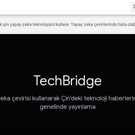
ek için yapay zeka teknolojisini kullanır. Yapay zeka çevirilerinde hata olabi
TechBridge
eka çevirisi kullanarak Çin'deki teknoloji haberleri
genelinde yayınlama