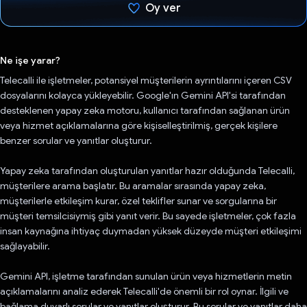
Oy ver
Oy verildi.
Ne işe yarar?
Telecalli ile işletmeler, potansiyel müşterilerin ayrıntılarını içeren CSV
dosyalarını kolayca yükleyebilir. Google'ın Gemini API'si tarafından
desteklenen yapay zeka motoru, kullanıcı tarafından sağlanan ürün
veya hizmet açıklamalarına göre kişiselleştirilmiş, gerçek kişilere
benzer sorular ve yanıtlar oluşturur.
Yapay zeka tarafından oluşturulan yanıtlar hazır olduğunda Telecalli,
müşterilere arama başlatır. Bu aramalar sırasında yapay zeka,
müşterilerle etkileşim kurar, özel teklifler sunar ve sorgularına bir
müşteri temsilcisiymiş gibi yanıt verir. Bu sayede işletmeler, çok fazla
insan kaynağına ihtiyaç duymadan yüksek düzeyde müşteri etkileşimi
sağlayabilir.
Gemini API, işletme tarafından sunulan ürün veya hizmetlerin metin
açıklamalarını analiz ederek Telecalli'de önemli bir rol oynar. İlgili ve
bağlama duyarlı sorular ve yanıtlar oluşturur. Bu sorular ve yanıtlar daha