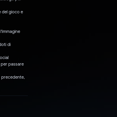
e del gioco e
e l'immagine
oti di
ocial
ra per passare
ra precedente,