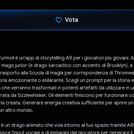
Vota
Ho votato
urmoil è un'app di storytelling AR per i giocatori più giovani. A
 il mago junior (e drago sarcastico con accento di Brooklyn), a
etrasporto alla Scuola di magia per corrispondenza di Thromwe
oria emozionante o esilarante. Scegli un prompt per la storia e
 che verranno trasformati in potenti artefatti da utilizzare in 
rrata da Sizzlewhisker. Gli elementi finiscono per funzionare 
oria creata. Generare energia creativa sufficiente per aprire un
un altro mondo.
r è un drago animato che vola intorno al tuo spazio tramite A
isce l'input vocale e di immagini del giocatore per generare il