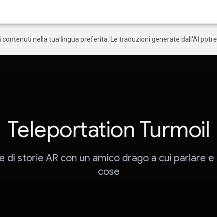
 i contenuti nella tua lingua preferita. Le traduzioni generate dall'AI pot
Teleportation Turmoil
 di storie AR con un amico drago a cui parlare 
cose