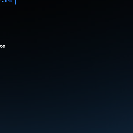
RCore
ios