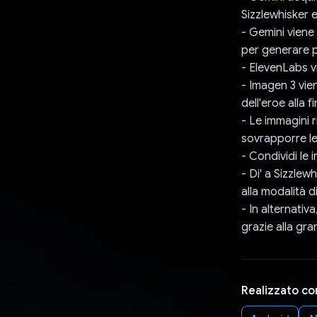
Sizzlewhisker e
- Gemini viene 
per generare p
- ElevenLabs vi
- Imagen 3 vien
dell'eroe alla f
- Le immagini 
sovrapporre le
- Condividi le 
- Di' a Sizzlew
alla modalità d
- In alternativ
grazie alla gra
Realizzato co