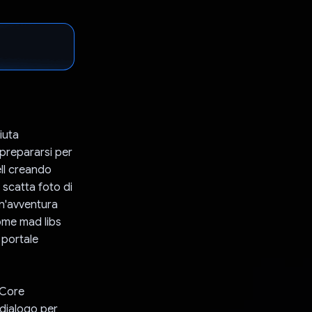
iuta
 prepararsi per
ll creando
 scatta foto di
un'avventura
come mad libs
 portale
RCore
 dialogo per