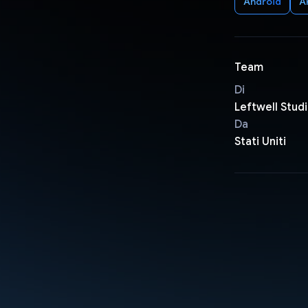
Android
A
Team
Di
Leftwell Stud
Da
Stati Uniti