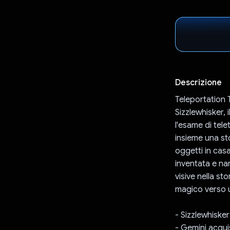
Descrizione
Teleportation T
Sizzlewhisker,
l'esame di tel
insieme una st
oggetti in casa
inventata e na
visive nella st
magico verso 
- Sizzlewhiske
- Gemini acquis