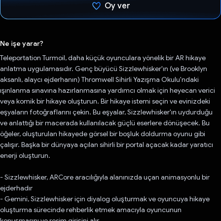
Oy ver
Oy verildi.
Ne işe yarar?
Teleportation Turmoil, daha küçük oyunculara yönelik bir AR hikaye
anlatma uygulamasıdır. Genç büyücü Sizzlewhisker'ın (ve Brooklyn
aksanlı, alaycı ejderhanın) Thromwell Sihirli Yazışma Okulu'ndaki
ışınlanma sınavına hazırlanmasına yardımcı olmak için heyecan verici
veya komik bir hikaye oluşturun. Bir hikaye istemi seçin ve evinizdeki
eşyaların fotoğraflarını çekin. Bu eşyalar, Sizzlewhisker'ın uydurduğu
ve anlattığı bir macerada kullanılacak güçlü eserlere dönüşecek. Bu
öğeler, oluşturulan hikayede görsel bir boşluk doldurma oyunu gibi
çalışır. Başka bir dünyaya açılan sihirli bir portal açacak kadar yaratıcı
enerji oluşturun.
- Sizzlewhisker, ARCore aracılığıyla alanınızda uçan animasyonlu bir
ejderhadır
- Gemini, Sizzlewhisker için diyalog oluşturmak ve oyuncuya hikaye
oluşturma sürecinde rehberlik etmek amacıyla oyuncunun
konuşmasını ve resim girişini alır