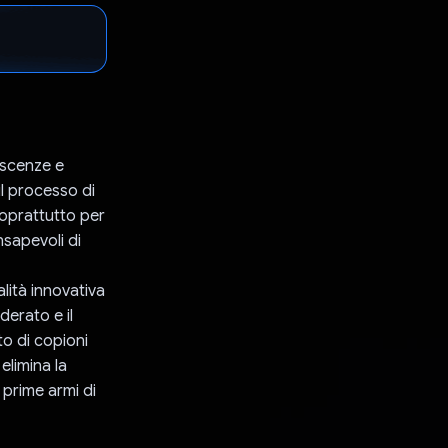
oscenze e
l processo di
soprattutto per
nsapevoli di
lità innovativa
erato e il
o di copioni
elimina la
 prime armi di