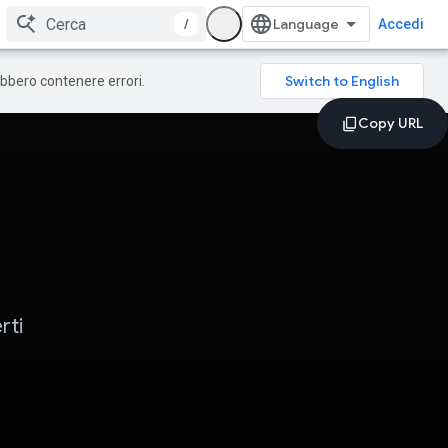
/
Accedi
rebbero contenere errori.
rti