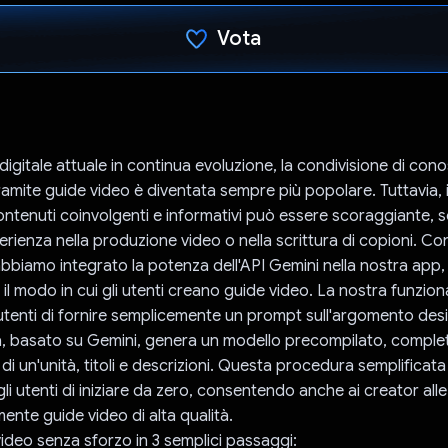
Vota
Ho votato
igitale attuale in continua evoluzione, la condivisione di con
mite guide video è diventata sempre più popolare. Tuttavia, i
ontenuti coinvolgenti e informativi può essere scoraggiante, 
erienza nella produzione video o nella scrittura di copioni. Co
abbiamo integrato la potenza dell'API Gemini nella nostra app,
il modo in cui gli utenti creano guide video. La nostra funziona
utenti di fornire semplicemente un prompt sull'argomento desid
, basato su Gemini, genera un modello precompilato, complet
di un'unità, titoli e descrizioni. Questa procedura semplificata 
li utenti di iniziare da zero, consentendo anche ai creator alle
ente guide video di alta qualità.
ideo senza sforzo in 3 semplici passaggi: