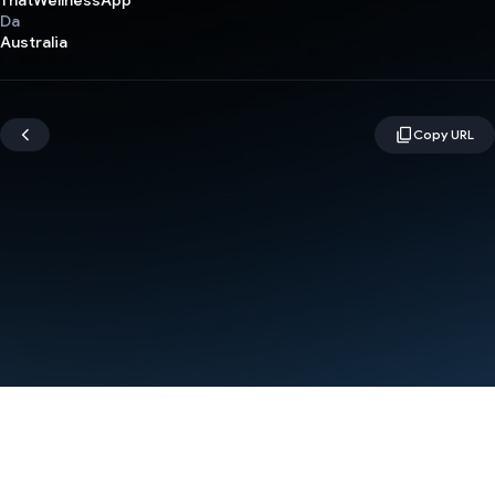
ThatWellnessApp
Da
Australia