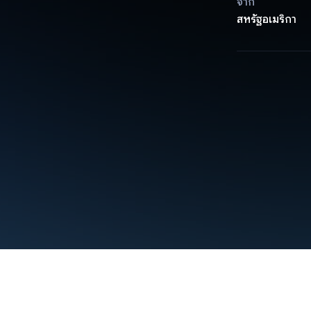
จาก
สหรัฐอเมริกา