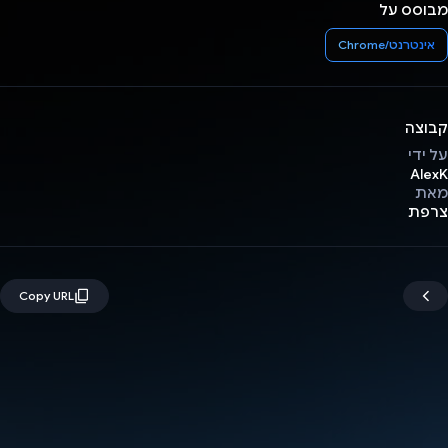
מבוסס על
אינטרנט/Chrome
קבוצה
על ידי
AlexK
מאת
צרפת