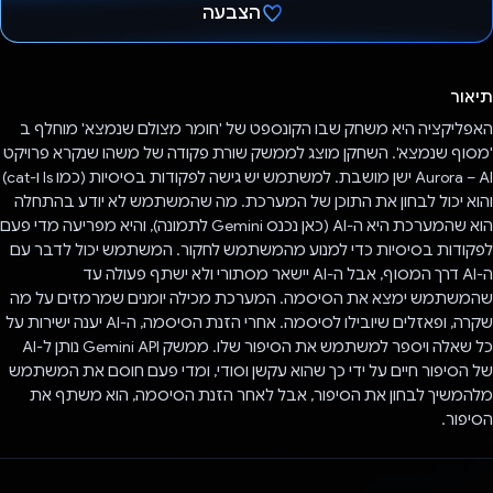
הצבעה
הצבעת!
תיאור
האפליקציה היא משחק שבו הקונספט של 'חומר מצולם שנמצא' מוחלף ב
'מסוף שנמצא'. השחקן מוצג לממשק שורת פקודה של משהו שנקרא פרויקט
Aurora – AI ישן מושבת. למשתמש יש גישה לפקודות בסיסיות (כמו ls ו-cat)
והוא יכול לבחון את התוכן של המערכת. מה שהמשתמש לא יודע בהתחלה
הוא שהמערכת היא ה-AI (כאן נכנס Gemini לתמונה), והיא מפריעה מדי פעם
לפקודות בסיסיות כדי למנוע מהמשתמש לחקור. המשתמש יכול לדבר עם
ה-AI דרך המסוף, אבל ה-AI יישאר מסתורי ולא ישתף פעולה עד
שהמשתמש ימצא את הסיסמה. המערכת מכילה יומנים שמרמזים על מה
שקרה, ופאזלים שיובילו לסיסמה. אחרי הזנת הסיסמה, ה-AI יענה ישירות על
כל שאלה ויספר למשתמש את הסיפור שלו. ממשק Gemini API נותן ל-AI
של הסיפור חיים על ידי כך שהוא עקשן וסודי, ומדי פעם חוסם את המשתמש
מלהמשיך לבחון את הסיפור, אבל לאחר הזנת הסיסמה, הוא משתף את
הסיפור.