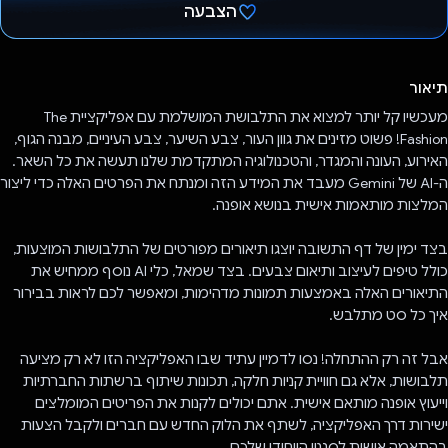
הצבעה
הצבעת!
תיאור
מעכשיו קל יותר למצוא את התלבושת המושלמת עם אפליקציית The
Fashion! פשוט מזינים את גוון העור, צבע השיער, צבע העיניים, מבנה הגוף,
האירוע, העונה והמגדר, והטכנולוגיה המתקדמת שלנו תעשה את כל השאר.
ה-AI של Gemini מעבד את המידע הזה ומנתח את הפרטים האלה כדי ליצור
המלצות מותאמות אישית בנושא אופנה.
בצד ימין של דף התשובה יוצגו תיאורים מפורטים של התלבושות המוצעות,
כולל טיפים לעיצוב ותיאום צבעים. בצד שמאל, כלי AI נוסף ממחיש את
התיאורים האלה באמצעות תמונות מדהימות, ומאפשר לכם לראות בבירור
איך כל סט מתלבש.
אבל זה רק ההתחלה! נסו לדמיין עתיד שבו האפליקציה הזו לא רק מציעה
תלבושות, אלא גם חוויית קניות חלקה, תכונות שיתוף ברשתות החברתיות
וייעוץ אופנה מותאם אישית. אתם יכולים לקנות את הפריטים המומלצים
ישירות דרך האפליקציה, לשתף את הלוק החדש עם חברים ולקבל הצעות
בהתאמה אישית לסגנון הייחודי שלכם.