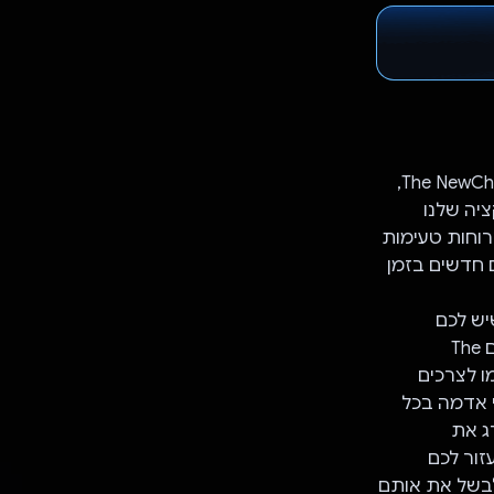
נמאס לכם מדמי משלוח גבוהים? קונים אוכל ממסעדות כל ערב? נעים להכיר: The NewChef,
יה שלנו
רוחות טעימות
 לספק לכם מתכונים חדשים בזמן
יבים שיש לכם
במטבח וליצור משהו חדש! נמאס לכם לאכול את אותם מאכלים יום אחרי יום? עם The
, NewChef יתאים את עצמו לצרכים
 אדמה בכל
רג את
. אז בין אם אתם מתחילים במטבח או שפים מנוסים, NewChef יעזור לכם
לבשל את אותם