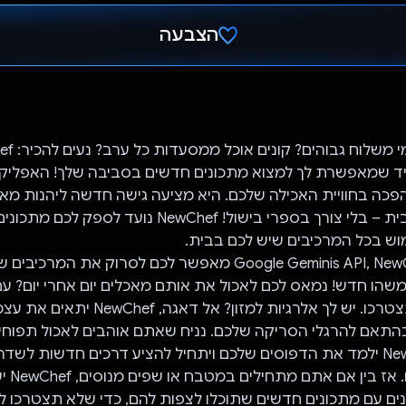
הצבעה
הצבעת!
יד שמאפשרת לך למצוא מתכונים חדשים בסביבה שלך! האפליקצ
פכה בחוויית האכילה שלכם. היא מציעה גישה חדשה ליהנות מא
מהנוחות של הבית – בלי צורך בספרי בישול! NewChef נועד
וש בכל המרכיבים שיש לכם בבית.
באמצעות Google Geminis API, NewChef מאפשר לכם לסרוק את המרכ
NewChef לא תצטרכו. יש לך אלרגיות למזון? אל דאגה
התאם להרגלי הסריקה שלכם. נניח שאתם אוהבים לאכול תפוחי
ארוחה – NewChef ילמד את הדפוסים שלכם ויתחיל להציע דרכים חדשות לשד
הארוחות שלכם
ים עם מתכונים חדשים שתוכלו לצפות להם, כדי שלא תצטרכו 