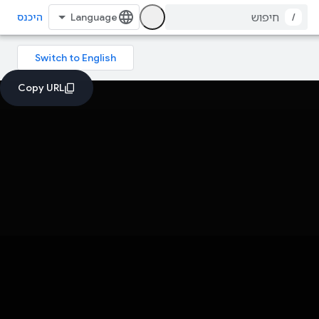
/
היכנס