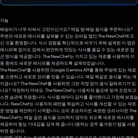
투표했습니다.
기능
배송비가 너무 비싸서 고민이신가요? 매일 밤 배달 음식을 주문하나요?
주변의 새로운 레시피를 살펴볼 수 있는 모바일 앱인 The NewChef에 오
신 것을 환영합니다. 식사 경험을 혁신적으로 바꾸기 위해 설계된 이 앱은
레시피북 없이도 집에서 편안하게 맛있는 식사를 즐길 수 있는 새로운 접
근 방식을 제공합니다. The NewChef는 가지고 있는 재료를 사용하여 이
동 중에도 새로운 레시피를 제공하도록 설계되었습니다.
The NewChef를 사용하면 Google Geminis API를 통해 주방에 있는 재료
를 스캔하고 새로운 요리를 만들 수 있습니다. 매일 똑같은 음식을 먹는 게
지겹나요? The NewChef를 사용하면 그런 걱정 없이 음식 알레르기가 있
나요? 걱정하지 마세요. The NewChef는 사용자의 필요에 맞게 조정되고
스캔 습관에 적응합니다. 식사할 때마다 감자를 좋아한다고 가정해 보겠습
니다. NewChef는 사용자의 패턴을 학습하고 식사를 개선할 수 있는 새로
운 방법을 제안하기 시작합니다. 요리 초보자이든 숙련된 요리사이든 The
NewChef는 매일 같은 음식을 요리하지 않아도 되도록 새로운 레시피를
제공하여 항상 기대감을 갖게 해 줍니다 (원하는 경우 즐겨찾기 탭을 사용
하면 됩니다).
다양한 군침 도는 옵션을 손쉽게 이용할 수 있으므로 수많은 레시피 책을