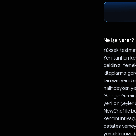
Ne işe yarar?
Yüksek teslimat
Yeni tarifleri
geldiniz. Yeme
kitaplarına ge
tanıyan yeni b
halindeyken yen
Google Geminis
yeni bir şeyler
NewChef ile bu
kendini ihtiyaç
patates yemeyi 
yemeklerinizi d