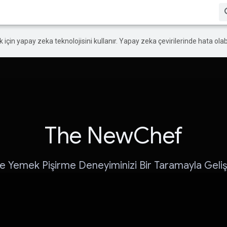
ek için yapay zeka teknolojisini kullanır. Yapay zeka çevirilerinde hata olabi
The NewChef
e Yemek Pişirme Deneyiminizi Bir Taramayla Gelişt