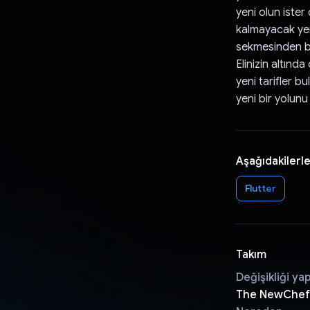
yeni olun ister
kalmayacak yeni
sekmesinden bu 
Elinizin altınd
yeni tarifler 
yeni bir yolunu
Aşağıdakilerle
Flutter
Takım
Değişikliği ya
The NewChef,