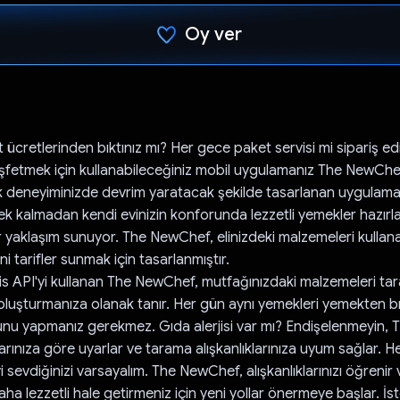
Oy ver
Oy verildi.
 ücretlerinden bıktınız mı? Her gece paket servisi mi sipariş e
 keşfetmek için kullanabileceğiniz mobil uygulamanız The NewChe
k deneyiminizde devrim yaratacak şekilde tasarlanan uygulam
rek kalmadan kendi evinizin konforunda lezzetli yemekler hazır
ir yaklaşım sunuyor. The NewChef, elinizdeki malzemeleri kullan
i tarifler sunmak için tasarlanmıştır.
 API'yi kullanan The NewChef, mutfağınızdaki malzemeleri ta
 oluşturmanıza olanak tanır. Her gün aynı yemekleri yemekten bı
nu yapmanız gerekmez. Gıda alerjisi var mı? Endişelenmeyin,
larınıza göre uyarlar ve tarama alışkanlıklarınıza uyum sağlar. 
sevdiğinizi varsayalım. The NewChef, alışkanlıklarınızı öğrenir 
aha lezzetli hale getirmeniz için yeni yollar önermeye başlar. İ