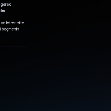
e gerek
iler
a ve internette
zi seçmenin