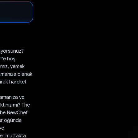
diyorsunuz?
f'e hoş
amız, yemek
lamanıza olanak
arak hareket
ramanıza ve
ktınız mı? The
 The NewChef
Her öğünde
ve
ster mutfakta