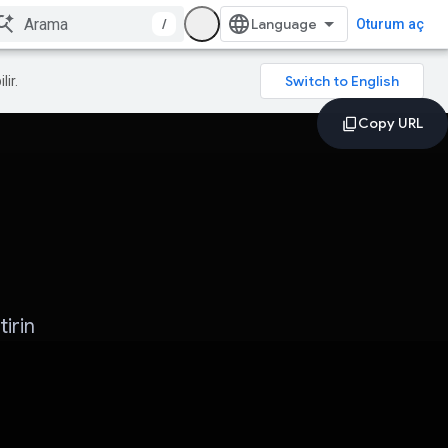
/
Oturum aç
lir.
irin