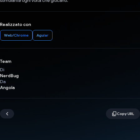
stimolante ogni volta che giocano.
Realizzato con
Web/Chrome
Agular
Team
Di
NerdBug
Da
Angola