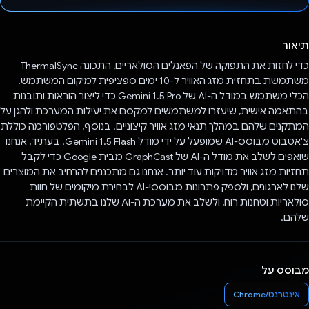
הצבעת!
תיאור
כדי לחזות את התפוקה של הפאנלים הסולאריים, התכונה ThermalSync
משתמשת בתחזית מזג האוויר ל-10 ימים ספציפית למיקום המשתמש.
הכלי משתמש במודל ה-AI של Gemini 1.5 Pro כדי ליצור הוראות ותובנות
בהתאמה אישית, שיעזרו למשתמשים למקסם את יעילות המערכת ולהגן על
המתקנים שלהם במהלך תנאי מזג אוויר קיצוניים. בנוסף, הפלטפורמה כוללת
צ'אטבוט מבוסס-AI שמופעל על ידי מודל Gemini 1.5 Flash. בעתיד, אנחנו
שואפים לשלב את מודל ה-AI של GraphCast מבית Google כדי לקבל
תחזיות מזג אוויר מדויקות עוד יותר. אנחנו גם מתכננים להרחיב את המוצרים
שלנו לארגונים, ולספק פתרונות מבוססי-AI לבחירת מיקומים של חוות
סולאריות וטחנות רוח, ולשלב את מערכת ה-AI שלנו בתשתית הקיימת
שלהם.
מבוסס על
אינטרנט/Chrome