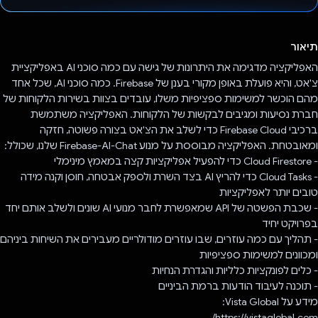
הצבעת!
תיאור
האפליקציה מדגימה את היתרונות של גישה עם כמה סוכני AI באפליקציית
צ'אט, והיא פועלת באופן מקורי בענן של Firebase. כמה סוכני AI, שכל אחד
מהם הוכשר למשימות ספציפיות משלו, עובדים בצוות בשירות הלקוחות של
חברת נסיעות ומגיבים לבקשות של הלקוחות. האפליקציה משתמשת
ברכיבי Firebase Cloud כדי לשלב את הצ'אט בצורה פשוטה, חזקה
ומאובטחת. האפליקציה מבוססת על מנוע Firebase-AI-Chat שלנו, שכולל:
- Cloud Firestore כדי להפעיל אפליקציות קצה במאמץ מינימלי
- Cloud Tasks כדי להריץ AI בצד השרת ולספק אבטחה, חוסן וקנה מידה
טובים יותר לאפליקציות
- שכבת הפשטה של API שמאפשרת לחבר מנועי AI שונים ולשלב אותם יחד
בפרויקט יחיד
- תהליך עם כמה עוזרים, שבו עוזרים מודולריים מעבירים את השיחות ביניהם
ומכוונים למשימות ספציפיות
- כלים לפונקציות כלליות והגדרת הנחיות
- תוכנה לעיבוד הודעות ברמת הביניים
מידע על Vista Global:
https://vistaglobal.com/