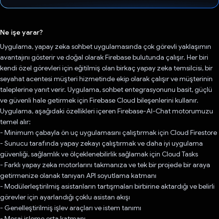
Oy verildi.
Ne işe yarar?
Uygulama, yapay zeka sohbet uygulamasında çok görevli yaklaşımın
avantajını gösterir ve doğal olarak Firebase bulutunda çalışır. Her biri
kendi özel görevleri için eğitilmiş olan birkaç yapay zeka temsilcisi, bir
seyahat acentesi müşteri hizmetinde ekip olarak çalışır ve müşterinin
taleplerine yanıt verir. Uygulama, sohbet entegrasyonunu basit, güçlü
ve güvenli hale getirmek için Firebase Cloud bileşenlerini kullanır.
Uygulama, aşağıdaki özellikleri içeren Firebase-AI-Chat motorumuzu
temel alır:
- Minimum çabayla ön uç uygulamasını çalıştırmak için Cloud Firestore
- Sunucu tarafında yapay zekayı çalıştırmak ve daha iyi uygulama
güvenliği, sağlamlık ve ölçeklenebilirlik sağlamak için Cloud Tasks
- Farklı yapay zeka motorlarını takmanıza ve tek bir projede bir araya
getirmenize olanak tanıyan API soyutlama katmanı
- Modülerleştirilmiş asistanların tartışmaları birbirine aktardığı ve belirli
görevler için ayarlandığı çoklu asistan akışı
- Genelleştirilmiş işlev araçları ve istem tanımı
- Mesaj işleme orta katmanı